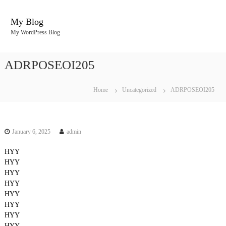
S
k
My Blog
i
My WordPress Blog
p
t
o
ADRPOSEOI205
c
o
n
Home
Uncategorized
ADRPOSEOI205
t
e
n
t
January 6, 2025
admin
HYY
HYY
HYY
HYY
HYY
HYY
HYY
HYY