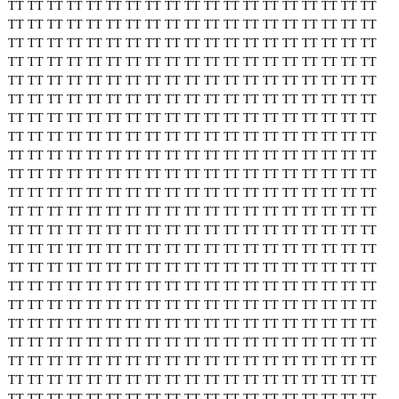
TT
TT
TT
TT
TT
TT
TT
TT
TT
TT
TT
TT
TT
TT
TT
TT
TT
TT
TT
TT
TT
TT
TT
TT
TT
TT
TT
TT
TT
TT
TT
TT
TT
TT
TT
TT
TT
TT
TT
TT
TT
TT
TT
TT
TT
TT
TT
TT
TT
TT
TT
TT
TT
TT
TT
TT
TT
TT
TT
TT
TT
TT
TT
TT
TT
TT
TT
TT
TT
TT
TT
TT
TT
TT
TT
TT
TT
TT
TT
TT
TT
TT
TT
TT
TT
TT
TT
TT
TT
TT
TT
TT
TT
TT
TT
TT
TT
TT
TT
TT
TT
TT
TT
TT
TT
TT
TT
TT
TT
TT
TT
TT
TT
TT
TT
TT
TT
TT
TT
TT
TT
TT
TT
TT
TT
TT
TT
TT
TT
TT
TT
TT
TT
TT
TT
TT
TT
TT
TT
TT
TT
TT
TT
TT
TT
TT
TT
TT
TT
TT
TT
TT
TT
TT
TT
TT
TT
TT
TT
TT
TT
TT
TT
TT
TT
TT
TT
TT
TT
TT
TT
TT
TT
TT
TT
TT
TT
TT
TT
TT
TT
TT
TT
TT
TT
TT
TT
TT
TT
TT
TT
TT
TT
TT
TT
TT
TT
TT
TT
TT
TT
TT
TT
TT
TT
TT
TT
TT
TT
TT
TT
TT
TT
TT
TT
TT
TT
TT
TT
TT
TT
TT
TT
TT
TT
TT
TT
TT
TT
TT
TT
TT
TT
TT
TT
TT
TT
TT
TT
TT
TT
TT
TT
TT
TT
TT
TT
TT
TT
TT
TT
TT
TT
TT
TT
TT
TT
TT
TT
TT
TT
TT
TT
TT
TT
TT
TT
TT
TT
TT
TT
TT
TT
TT
TT
TT
TT
TT
TT
TT
TT
TT
TT
TT
TT
TT
TT
TT
TT
TT
TT
TT
TT
TT
TT
TT
TT
TT
TT
TT
TT
TT
TT
TT
TT
TT
TT
TT
TT
TT
TT
TT
TT
TT
TT
TT
TT
TT
TT
TT
TT
TT
TT
TT
TT
TT
TT
TT
TT
TT
TT
TT
TT
TT
TT
TT
TT
TT
TT
TT
TT
TT
TT
TT
TT
TT
TT
TT
TT
TT
TT
TT
TT
TT
TT
TT
TT
TT
TT
TT
TT
TT
TT
TT
TT
TT
TT
TT
TT
TT
TT
TT
TT
TT
TT
TT
TT
TT
TT
TT
TT
TT
TT
TT
TT
TT
TT
TT
TT
TT
TT
TT
TT
TT
TT
TT
TT
TT
TT
TT
TT
TT
TT
TT
TT
TT
TT
TT
TT
TT
TT
TT
TT
TT
TT
TT
TT
TT