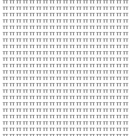
TT
TT
TT
TT
TT
TT
TT
TT
TT
TT
TT
TT
TT
TT
TT
TT
TT
TT
TT
TT
TT
TT
TT
TT
TT
TT
TT
TT
TT
TT
TT
TT
TT
TT
TT
TT
TT
TT
TT
TT
TT
TT
TT
TT
TT
TT
TT
TT
TT
TT
TT
TT
TT
TT
TT
TT
TT
TT
TT
TT
TT
TT
TT
TT
TT
TT
TT
TT
TT
TT
TT
TT
TT
TT
TT
TT
TT
TT
TT
TT
TT
TT
TT
TT
TT
TT
TT
TT
TT
TT
TT
TT
TT
TT
TT
TT
TT
TT
TT
TT
TT
TT
TT
TT
TT
TT
TT
TT
TT
TT
TT
TT
TT
TT
TT
TT
TT
TT
TT
TT
TT
TT
TT
TT
TT
TT
TT
TT
TT
TT
TT
TT
TT
TT
TT
TT
TT
TT
TT
TT
TT
TT
TT
TT
TT
TT
TT
TT
TT
TT
TT
TT
TT
TT
TT
TT
TT
TT
TT
TT
TT
TT
TT
TT
TT
TT
TT
TT
TT
TT
TT
TT
TT
TT
TT
TT
TT
TT
TT
TT
TT
TT
TT
TT
TT
TT
TT
TT
TT
TT
TT
TT
TT
TT
TT
TT
TT
TT
TT
TT
TT
TT
TT
TT
TT
TT
TT
TT
TT
TT
TT
TT
TT
TT
TT
TT
TT
TT
TT
TT
TT
TT
TT
TT
TT
TT
TT
TT
TT
TT
TT
TT
TT
TT
TT
TT
TT
TT
TT
TT
TT
TT
TT
TT
TT
TT
TT
TT
TT
TT
TT
TT
TT
TT
TT
TT
TT
TT
TT
TT
TT
TT
TT
TT
TT
TT
TT
TT
TT
TT
TT
TT
TT
TT
TT
TT
TT
TT
TT
TT
TT
TT
TT
TT
TT
TT
TT
TT
TT
TT
TT
TT
TT
TT
TT
TT
TT
TT
TT
TT
TT
TT
TT
TT
TT
TT
TT
TT
TT
TT
TT
TT
TT
TT
TT
TT
TT
TT
TT
TT
TT
TT
TT
TT
TT
TT
TT
TT
TT
TT
TT
TT
TT
TT
TT
TT
TT
TT
TT
TT
TT
TT
TT
TT
TT
TT
TT
TT
TT
TT
TT
TT
TT
TT
TT
TT
TT
TT
TT
TT
TT
TT
TT
TT
TT
TT
TT
TT
TT
TT
TT
TT
TT
TT
TT
TT
TT
TT
TT
TT
TT
TT
TT
TT
TT
TT
TT
TT
TT
TT
TT
TT
TT
TT
TT
TT
TT
TT
TT
TT
TT
TT
TT
TT
TT
TT
TT
TT
TT
TT
TT
TT
TT
TT
TT
TT
TT
TT